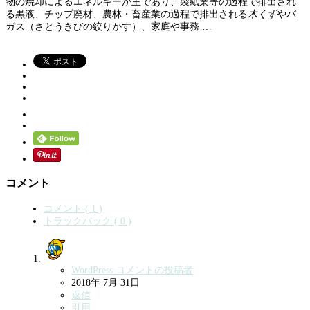
物の焼却によるエネルギーが主であり、製紙業等の過程で排出され
る黒液、チップ廃材、農林・畜産業の過程で排出される
木くず
やバ
ガス（さとうきびの絞りかす）、家庭や事務 …
コメント
コメント ( 1 )
トラックバック ( 0 )
WordPress コメントの投稿者
2018年 7月 31日
返信
引用