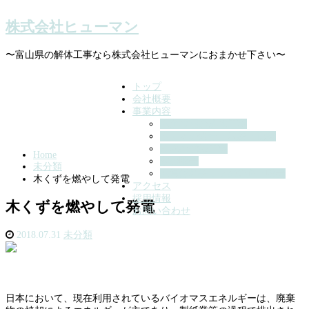
株式会社ヒューマン
〜富山県の解体工事なら株式会社ヒューマンにおまかせ下さい〜
トップ
会社概要
事業内容
木造家屋の解体工事
木くずの処分・収集・運搬
樹木の伐採工事
Home
薪の販売
未分類
木質燃料チップの製造・販売
木くずを燃やして発電
アクセス
採用情報
木くずを燃やして発電
お問い合わせ
2018.07.31
未分類
日本において、現在利用されているバイオマスエネルギーは、廃棄